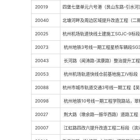
20019
四堡七堡单元六号港（艮山东路-引水河
20040
北塘河畔及周边区域提升改造工程（二
20025
杭州机场轨道快线土建施工SGJC-9标段
20073
杭州地铁3号线一期工程星桥车辆段SG3
20043
长河路（闻涛路-滨康路）整治提升工程
20053
杭州机场轨道快线仓前基地施工IV标段
20088
杭州市城市轨道交通3号线一期工程【吴
20098
杭州地铁10号线一期工程学院路站，翠
20027
荆大路（墩余路—振华西路）道路工程
20007
江虹路四改六提升改造工程二标段（滨