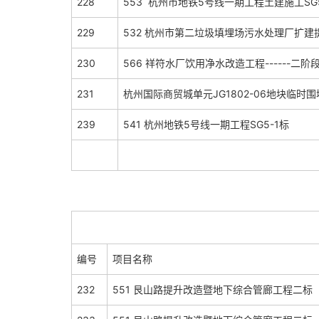
228
553 杭州市地铁5号线一期工程土建施工SG5
229
532 杭州市第二垃圾填埋场污水处理厂扩
230
566 祥符水厂饮用净水改造工程------二
231
杭州国际商贸城单元JG1802-06地块临时
239
541 杭州地铁5号线一期工程SG5-1标
编号
项目名称
232
551 艮山路提升改造暨地下综合管廊工程二标 