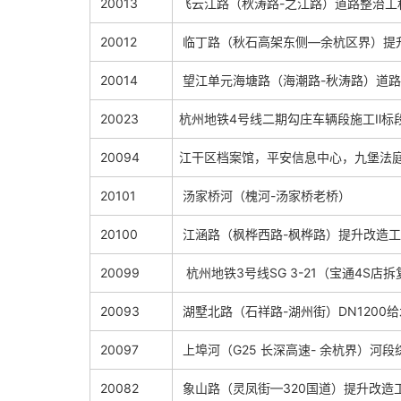
20013
飞云江路（秋涛路-之江路）道路整治
20012
临丁路（秋石高架东侧—余杭区界）提
20014
望江单元海塘路（海潮路-秋涛路）道
20023
杭州地铁4号线二期勾庄车辆段施工Ⅱ标
20094
江干区档案馆，平安信息中心，九堡法
20101
汤家桥河（槐河-汤家桥老桥）
20100
江涵路（枫桦西路-枫桦路）提升改造
20099
杭州地铁3号线SG 3-21（宝通4S店
20093
湖墅北路（石祥路-湖州街）DN1200
20097
上埠河（G25 长深高速- 余杭界）河
20082
象山路（灵凤街—320国道）提升改造