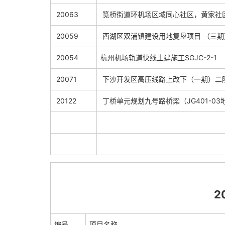
20063
笕桥街道环机场区域同心社区，黄家社区
20059
西湖区双浦镇建设用地复垦项目 （三
20054
杭州机场轨道快线土建施工SGJC-2-1
20071
下沙开发区高压线路上改下（一期）二阶
20122
丁桥单元规划九号路桥梁（JG401-03
2021
编号
项目名称