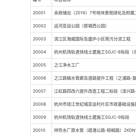
20001
余政储出（2016）7号地块景观绿化及附属
20002
运河亚运公园（原城西公园）
20003
滨江区海威国际及盛庐小区雨污分流工程
20004
杭州机场轨道快线土建施工SGJC-8标段
20005
之江净水工厂
20006
之江路输水管廊及道路提升工程（之浦路-
20007
江虹路四改六提升改造工程二标段（滨兴路
20008
杭州市钱江世纪城亚运村片区市政基础设施建设工
20009
杭州机场轨道快线土建施工SGJC-9标段
20010
祥符水厂原水管（疏港公路-棕榈路）2XDN1