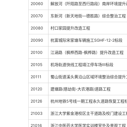
20060
解放河（阡陌路至西行路段）南岸环境提升
20070
东新河（新天地街—德胜路）综合整治工程
20080
村口家园提升改造工程
20090
杭富城际宋家塘车辆施工SGHF-12-2标段
20100
江涵路（枫桦西路-枫桦路）提升改造工程
20105
机场轨道快线工程靖江停车场III标段
20111
蜀山街道溪头黄沿山区域环境整治综合提升
20120
建塘路(慈幼街-大农港路)道路工程
20126
杭州地铁5号线一期工程永久道路恢复工程
21003
浙江大学紫金港校区主干道路及校门建设工
21016
浙江中医药大学医学实训楼室外及景观工程