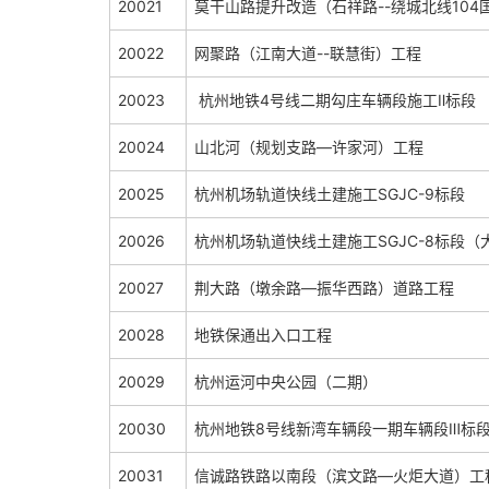
20021
莫干山路提升改造（石祥路--绕城北线104
20022
网聚路（江南大道--联慧街）工程
20023
杭州地铁4号线二期勾庄车辆段施工Ⅱ标段
20024
山北河（规划支路—许家河）工程
20025
杭州机场轨道快线土建施工SGJC-9标段
20026
杭州机场轨道快线土建施工SGJC-8标段（
20027
荆大路（墩余路—振华西路）道路工程
20028
地铁保通出入口工程
20029
杭州运河中央公园（二期）
20030
杭州地铁8号线新湾车辆段一期车辆段Ⅲ标
20031
信诚路铁路以南段（滨文路—火炬大道）工