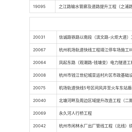
19095
之江路输水管廊及道路提升工程（之浦路
20031
信诚路铁路以南段（滨文路-火
20067
杭州机场轨道快线工程靖江停车场施工Ⅱ
20064
凤起东路（观潮路-钱塘变）电力隧道工
20008
杭州市钱江世纪城亚运村片区市政基础设施建设
20075
机场轨道快线5号区间风井至火车东站
20040
北塘河畔及周边区域提升改造工程（二
20069
永久河人行桥工程
20042
杭州市闲林水厂出厂管线工程（北线）绕