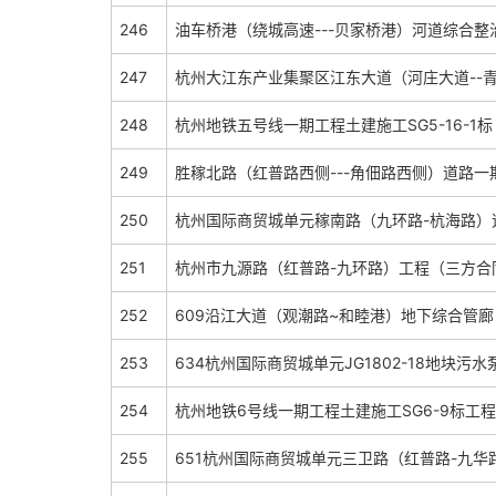
246
油车桥港（绕城高速---贝家桥港）河道综合
247
杭州大江东产业集聚区江东大道（河庄大道--
248
杭州地铁五号线一期工程土建施工SG5-16-1标
249
胜稼北路（红普路西侧---角佃路西侧）道路
250
杭州国际商贸城单元稼南路（九环路-杭海路）
251
杭州市九源路（红普路-九环路）工程（三方合
252
609沿江大道（观潮路~和睦港）地下综合管
253
634杭州国际商贸城单元JG1802-18地
254
杭州地铁6号线一期工程土建施工SG6-9标工
255
651杭州国际商贸城单元三卫路（红普路-九华