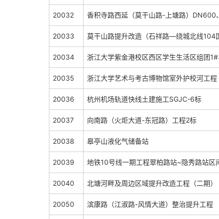
20032
香积寺路西延（莫干山路-上塘路）DN600
20033
莫干山路提升改造（石祥路—绕城北线104
20034
浙江大学紫金港校区西区学生生活区组团1#
20035
浙江大学艺术与考古博物馆室外护校河工程
20036
杭州机场轨道快线土建施工SGJC-6标
20037
向南路（火炬大道-东冠路）工程2标
20038
皋亭山液化气储备站
20039
地铁10号线一期工程翠柏路站~隐秀路站区
20040
北塘河畔及周边区域提升改造工程（二期）
20050
滨康路（江淑路-风情大道）整治提升工程