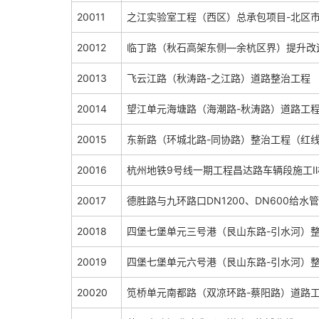
20011
之江实验室工程（西区）总承包项目-北区
20012
临丁路（秋石高架东侧—余杭区界）提升改
20013
飞云江路（秋涛路-之江路）道路整治工程
20014
望江单元海塘路（海潮路-秋涛路）道路工
20015
东新路（环城北路-同协路）整治工程（红线
20016
杭州地铁9号线一期工程昌达路车辆段施工Ⅱ
20017
德胜路与九环路口DN1200、DN600给水
20018
四堡七堡单元三号港（艮山东路-引水河）
20019
四堡七堡单元六号港（艮山东路-引水河）
20020
笕桥单元南都路（双凉环路-蔡阳路）道路