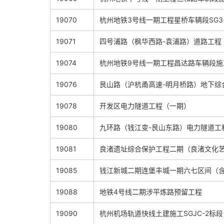
19070
杭州地铁3号线一期工程星桥车辆段SG3
19071
四号浦路（枫华西路-袁浦路）道路工程
19074
杭州地铁9号线一期工程昌达路车辆段施
19076
艮山路（沪杭甬高速-明月桥路）地下综
19078
开发区电力隧道工程（一期
）
19080
九环路（钱江变-艮山东路）电力隧道工
19081
良渚遗址综合保护工程二期（良渚文化艺
19085
钱江新城二期连堡丰城一期六七区间（含
19088
地铁4号线二期涉平炼路预留工程
19090
杭州机场轨道快线土建施工SGJC-2标段