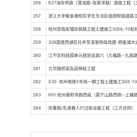
256
637油车桥路（莲池路-张家洋路）道路工程（
257
浙江大学紫金港校区学生生活区组团校园道路
258
杭州至临安城际铁路工程土建施工SGHL-10标
259
329国道西湖区社井至凌家桥段改建-铜鉴湖大
260
江干区科技园单元规划支路六（九福路--九昌
261
九华路桥梁及延伸段工程
262
530 杭州地铁5号线一期工程土建施工SG5-1
263
601 杭州香积寺路西延（莫干山路西侧--上塘路
264
庆春路/东清巷人行过街设施工程（三方合同）