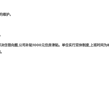
的维护。
。
宿向题,公司补贴1000元住房津贴。单位实行双休制度,上班时间为8:30~
期。